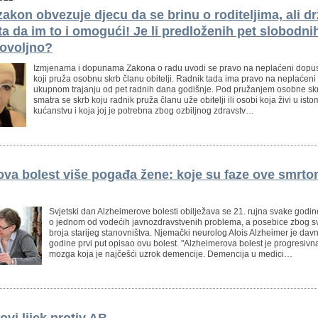
 zakon obvezuje djecu da se brinu o roditeljima, ali d
šta da im to i omogući! Je li predloženih pet slobodn
dovoljno?
Izmjenama i dopunama Zakona o radu uvodi se pravo na neplaćeni dopus
koji pruža osobnu skrb članu obitelji. Radnik tada ima pravo na neplaćeni
ukupnom trajanju od pet radnih dana godišnje. Pod pružanjem osobne sk
smatra se skrb koju radnik pruža članu uže obitelji ili osobi koja živi u isto
kućanstvu i koja joj je potrebna zbog ozbiljnog zdravstv…
va bolest više pogađa žene: koje su faze ove smrt
Svjetski dan Alzheimerove bolesti obilježava se 21. rujna svake godine 
o jednom od vodećih javnozdravstvenih problema, a posebice zbog s
broja starijeg stanovništva. Njemački neurolog Alois Alzheimer je dav
godine prvi put opisao ovu bolest. "Alzheimerova bolest je progresivn
mozga koja je najčešći uzrok demencije. Demencija u medici…