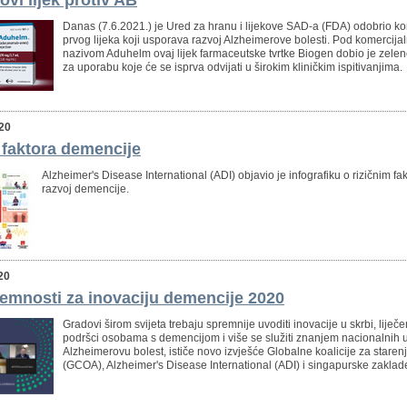
vi lijek protiv AB
Danas (7.6.2021.) je Ured za hranu i lijekove SAD-a (FDA) odobrio ko
prvog lijeka koji usporava razvoj Alzheimerove bolesti. Pod komercija
nazivom Aduhelm ovaj lijek farmaceutske tvrtke Biogen dobio je zelen
za uporabu koje će se isprva odvijati u širokim kliničkim ispitivanjima.
020
h faktora demencije
Alzheimer's Disease International (ADI) objavio je infografiku o rizičnim fa
razvoj demencije.
20
emnosti za inovaciju demencije 2020
Gradovi širom svijeta trebaju spremnije uvoditi inovacije u skrbi, liječe
podršci osobama s demencijom i više se služiti znanjem nacionalnih 
Alzheimerovu bolest, ističe novo izvješće Globalne koalicije za staren
(GCOA), Alzheimer's Disease International (ADI) i singapurske zaklad