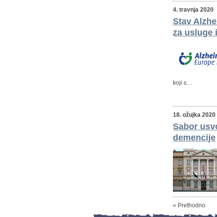
4. travnja 2020
Stav Alzhe
za usluge 
koji s…
18. ožujka 2020
Sabor usvo
demencije
« Prethodno