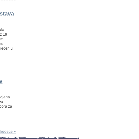
dstava
ala
iz 19
im
bnu
iječenju
v
vojena
va
dbora za
ljedeće »