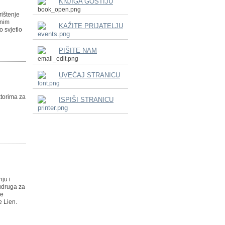
KNJIGA GOSTIJU
rištenje
lnim
KAŽITE PRIJATELJU
o svjetlo
PIŠITE NAM
UVEĆAJ STRANICU
ktorima za
ISPIŠI STRANICU
nju i
udruga za
je
e Lien.