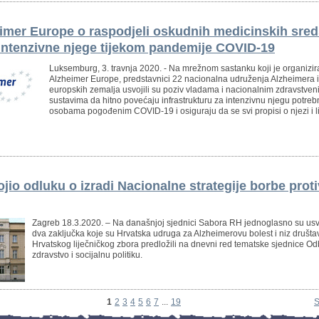
imer Europe o raspodjeli oskudnih medicinskih sre
intenzivne njege tijekom pandemije COVID-19
Luksemburg, 3. travnja 2020. - Na mrežnom sastanku koji je organizir
Alzheimer Europe, predstavnici 22 nacionalna udruženja Alzheimera 
europskih zemalja usvojili su poziv vladama i nacionalnim zdravstven
sustavima da hitno povećaju infrastrukturu za intenzivnu njegu potre
osobama pogođenim COVID-19 i osiguraju da se svi propisi o njezi i l
jio odluku o izradi Nacionalne strategije borbe proti
Zagreb 18.3.2020. – Na današnjoj sjednici Sabora RH jednoglasno su us
dva zaključka koje su Hrvatska udruga za Alzheimerovu bolest i niz društa
Hrvatskog liječničkog zbora predložili na dnevni red tematske sjednice O
zdravstvo i socijalnu politiku.
1
2
3
4
5
6
7
...
19
S