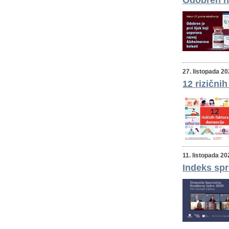
Odobren no
27. listopada 2
12 rizični
11. listopada 20
Indeks spr