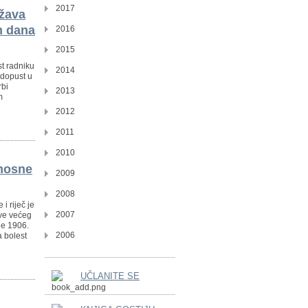
2017
ržava
ih dana
2016
2015
t radniku
2014
 dopust u
rbi
2013
m
2012
2011
2010
onosne
2009
2008
i riječ je
2007
ve većeg
ne 1906.
2006
a bolest
UČLANITE SE