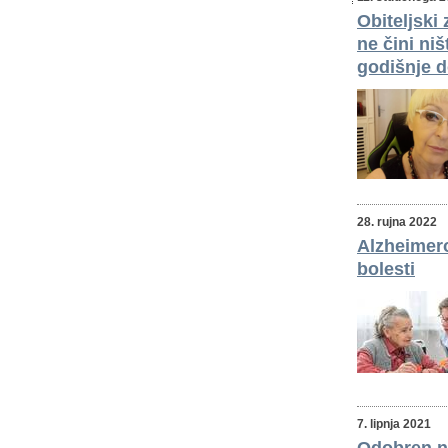
Obiteljski
ne čini ni
godišnje 
28. rujna 2022
Alzheimero
bolesti
7. lipnja 2021