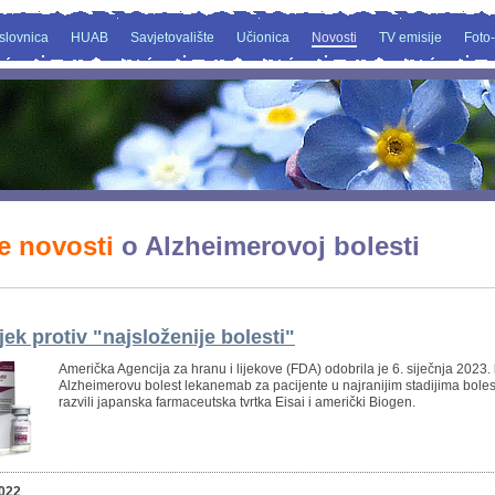
slovnica
HUAB
Savjetovalište
Učionica
Novosti
TV emisije
Foto-
e novosti
o Alzheimerovoj bolesti
jek protiv "najsloženije bolesti"
Američka Agencija za hranu i lijekove (FDA) odobrila je 6. siječnja 2023. 
Alzheimerovu bolest lekanemab za pacijente u najranijim stadijima bolest
razvili japanska farmaceutska tvrtka Eisai i američki Biogen.
2022