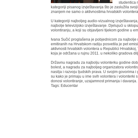
studentica 
kategoriji pisanog izvještavanja što je zaslužila svo
znanjem ne samo o aktivnostima hrvatskih volontera 
U kategoriji najboljeg audio-vizualnog izvještavanja
najbolje televizijsko izvještavanje. Djelujući u sklop
volontiranju, a koji su objavljeni tijekom godine u em
Ivana Sučić proglašena je pobjednicom za najbolje r
emitiranih na Hrvatskom radiju posvetila je pet emisi
aktivnosti hrvatskih volontera u Republici Hrvatskoj,
koja je održana u rujnu 2011. u nekoliko gradova di
Državnu nagradu za najbolju volonterku godine dobi
bolest, a nagradu za najboljeg organizatora volonti
nasilja i razvoju ljudskih prava. U svojim govorima 
su kako je primaju u ime svih volontera i volonterki s
donosi volontiranje, uzajamnost primanja i davanja.
Tags:
Educentar