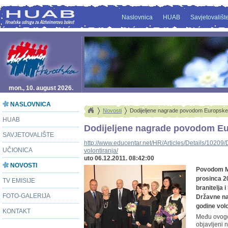
Naslovnica
HUAB
Savjetovališt
mon., 10. august 2026.
NASLOVNICA
Novosti
Dodijeljene nagrade povodom Europske 
HUAB
Dodijeljene nagrade povodom Eu
SAVJETOVALIŠTE
http://www.educentar.net/HR/Articles/Details/1020
UČIONICA
volontiranja/
uto 06.12.2011. 08:42:00
NOVOSTI
Povodom Me
prosinca 20
TV EMISIJE
branitelja 
FOTO-GALERIJA
Državne na
godine volo
KONTAKT
Među ovogod
objavljeni 