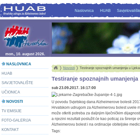
Naslovnica
HUAB
Savjetovališt
mon., 10. august 2026.
NASLOVNICA
Novosti
Testiranje spoznajnih umanjenja u Lje
HUAB
Testiranje spoznajnih umanjenja
SAVJETOVALIŠTE
sub 23.09.2017. 16:17:00
UČIONICA
NOVOSTI
U povodu Svjetskog dana Alzheimerove bolesti 2017
Hrvatskom udrugom za Alzheimerovu bolest uvele mo
TV EMISIJE
može otkriti potreba za daljnjim liječničkim dijagnos
a njezini rezultati poslužit će kao poticaj za širenj
FOTO-GALERIJA
Alzheimerovu bolest i na ordinacije obiteljske medic
KONTAKT
Tags: