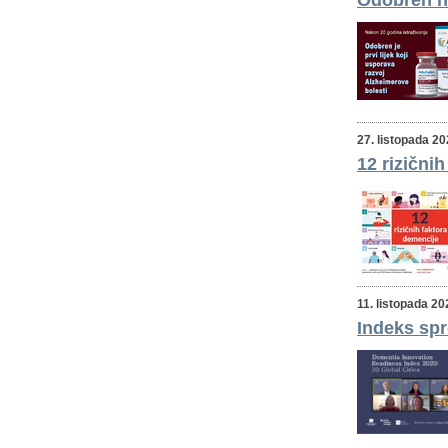
Odobren no
27. listopada 2
12 rizični
11. listopada 20
Indeks spr