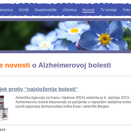
slovnica
HUAB
Savjetovalište
Učionica
Novosti
TV emisije
Foto-
e novosti
o Alzheimerovoj bolesti
jek protiv "najsloženije bolesti"
Američka Agencija za hranu i lijekove (FDA) odobrila je 6. siječnja 2023. 
Alzheimerovu bolest lekanemab za pacijente u najranijim stadijima bolest
razvili japanska farmaceutska tvrtka Eisai i američki Biogen.
2022