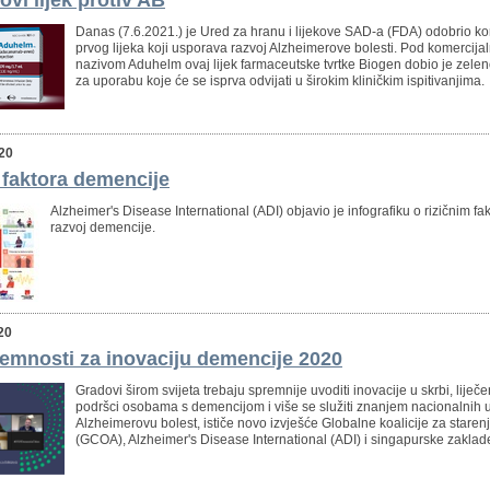
vi lijek protiv AB
Danas (7.6.2021.) je Ured za hranu i lijekove SAD-a (FDA) odobrio ko
prvog lijeka koji usporava razvoj Alzheimerove bolesti. Pod komercija
nazivom Aduhelm ovaj lijek farmaceutske tvrtke Biogen dobio je zelen
za uporabu koje će se isprva odvijati u širokim kliničkim ispitivanjima.
020
h faktora demencije
Alzheimer's Disease International (ADI) objavio je infografiku o rizičnim fa
razvoj demencije.
20
emnosti za inovaciju demencije 2020
Gradovi širom svijeta trebaju spremnije uvoditi inovacije u skrbi, liječe
podršci osobama s demencijom i više se služiti znanjem nacionalnih 
Alzheimerovu bolest, ističe novo izvješće Globalne koalicije za staren
(GCOA), Alzheimer's Disease International (ADI) i singapurske zaklad