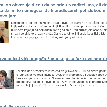
 zakon obvezuje djecu da se brinu o roditeljima, ali d
šta da im to i omogući! Je li predloženih pet slobodn
dovoljno?
Izmjenama i dopunama Zakona o radu uvodi se pravo na neplaćeni dopus
koji pruža osobnu skrb članu obitelji. Radnik tada ima pravo na neplaćeni
ukupnom trajanju od pet radnih dana godišnje. Pod pružanjem osobne sk
smatra se skrb koju radnik pruža članu uže obitelji ili osobi koja živi u isto
kućanstvu i koja joj je potrebna zbog ozbiljnog zdravstv…
va bolest više pogađa žene: koje su faze ove smrt
Svjetski dan Alzheimerove bolesti obilježava se 21. rujna svake godine 
o jednom od vodećih javnozdravstvenih problema, a posebice zbog s
broja starijeg stanovništva. Njemački neurolog Alois Alzheimer je dav
godine prvi put opisao ovu bolest. "Alzheimerova bolest je progresivn
mozga koja je najčešći uzrok demencije. Demencija u medici…