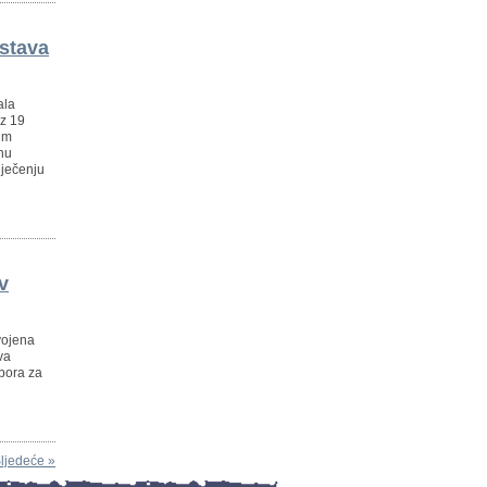
dstava
ala
iz 19
im
bnu
iječenju
v
vojena
va
dbora za
ljedeće »