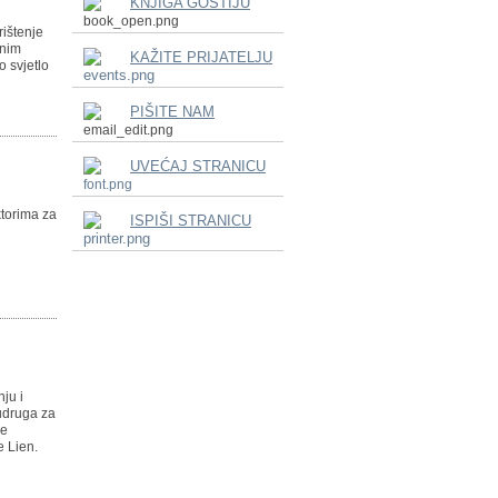
KNJIGA GOSTIJU
rištenje
lnim
KAŽITE PRIJATELJU
o svjetlo
PIŠITE NAM
UVEĆAJ STRANICU
ktorima za
ISPIŠI STRANICU
nju i
udruga za
je
e Lien.