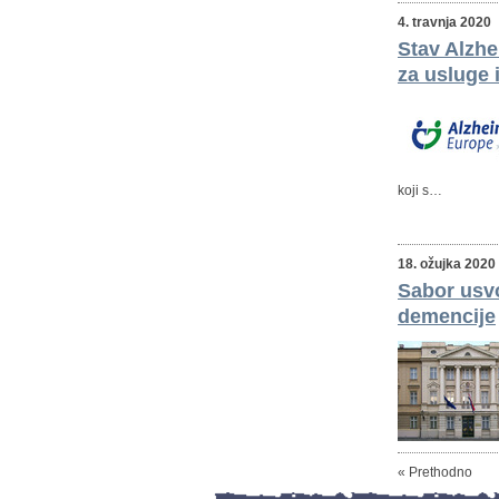
4. travnja 2020
Stav Alzhe
za usluge 
koji s…
18. ožujka 2020
Sabor usvo
demencije
« Prethodno