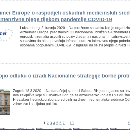
imer Europe o raspodjeli oskudnih medicinskih sre
intenzivne njege tijekom pandemije COVID-19
Luksemburg, 3. travnja 2020. - Na mrežnom sastanku koji je organizir
Alzheimer Europe, predstavnici 22 nacionalna udruženja Alzheimera 
europskih zemalja usvojili su poziv vladama i nacionalnim zdravstven
sustavima da hitno povećaju infrastrukturu za intenzivnu njegu potre
osobama pogođenim COVID-19 i osiguraju da se svi propisi o njezi i l
jio odluku o izradi Nacionalne strategije borbe proti
Zagreb 18.3.2020. – Na današnjoj sjednici Sabora RH jednoglasno su us
dva zaključka koje su Hrvatska udruga za Alzheimerovu bolest i niz društa
Hrvatskog liječničkog zbora predložili na dnevni red tematske sjednice O
zdravstvo i socijalnu politiku.
1
2
3
4
5
6
7
...
19
S