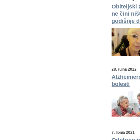
Obiteljski
ne čini ni
godišnje 
28. rujna 2022
Alzheimero
bolesti
7. lipnja 2021