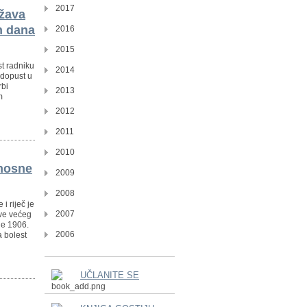
2017
ržava
ih dana
2016
2015
t radniku
2014
 dopust u
rbi
2013
m
2012
2011
2010
onosne
2009
2008
i riječ je
2007
ve većeg
ne 1906.
2006
a bolest
UČLANITE SE