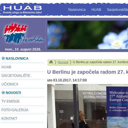
Naslovnica
HUAB
Savjetovališt
mon., 10. august 2026.
NASLOVNICA
Novosti
U Berlinu je započela radom 27. konfer
HUAB
U Berlinu je započela radom 27. 
SAVJETOVALIŠTE
uto 03.10.2017. 14:17:00
UČIONICA
NOVOSTI
TV EMISIJE
FOTO-GALERIJA
KONTAKT