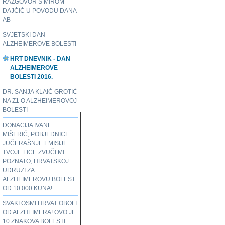
RAZGOVOR S MIROM
DAJČIĆ U POVODU DANA
AB
SVJETSKI DAN
ALZHEIMEROVE BOLESTI
HRT DNEVNIK - DAN
ALZHEIMEROVE
BOLESTI 2016.
DR. SANJA KLAIĆ GROTIĆ
NA Z1 O ALZHEIMEROVOJ
BOLESTI
DONACIJA IVANE
MIŠERIĆ, POBJEDNICE
JUČERAŠNJE EMISIJE
TVOJE LICE ZVUČI MI
POZNATO, HRVATSKOJ
UDRUZI ZA
ALZHEIMEROVU BOLEST
OD 10.000 KUNA!
SVAKI OSMI HRVAT OBOLI
OD ALZHEIMERA! OVO JE
10 ZNAKOVA BOLESTI