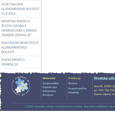
SVJETSKI DAN
ALZHEIMEROVE BOLESTI
21.9.2022.
HRVATSKI RADIO O
ŽIVOTU OSOBA S
DEMENCIJOM U EMISIJI
"IZABERI ZDRAVLJE"
NOVI RADIO (ĐAKOVO) O
ALZHEIMEROVOJ
BOLESTI
RADIO DRNIŠ O
DEMENCIJI
Hrvatska udr
Aktivnosti
Publikacije
Savjetovalište
Brošure
Ilica 48, 10000 Z
Svjetski dan
Posterii stručna
tel.: 091 793 704
Alzheimera
izlaganja
Radno vrijeme: r
Kongresi
© 2026
Hrvatska udruga za Alzheimerovu bolest
. Sva prava pridržana.
conc