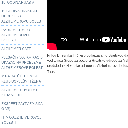
15. GODINA HUAB-A
15 GODINA HRVATSKE
UDRUGE ZA
ALZHEIMEROVU BOLEST
RADIO SLJEME O
ALZHEIMEROVOJ
BOLESTI
ALZHEIMER CAFÉ
Prilog Dnevnika HRT-a o obilježavanju Svjetskog da
PJEŠAČI 7.500 KM KAO BI
voditeljica Grupe za potporu Hrvatske udruge za Alzh
UKAZAO NA PROBLEME
predsjednik Hrvatske udruge za Alzheimerovu bolest
ALZHEIMEROVE BOLESTI
Tags:
MIRA DAJČIĆ U EMISIJI
KLUB USPJEŠNIH ŽENA
ALZHEIMER - BOLEST
KOJA NE BOLI
EKSPERTIZA (TV EMISIJA
O AB)
HTV O ALZHEIMEROVOJ
BOLESTI