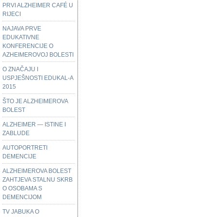
PRVI ALZHEIMER CAFÉ U
RIJECI
NAJAVA PRVE
EDUKATIVNE
KONFERENCIJE O
AZHEIMEROVOJ BOLESTI
O ZNAČAJU I
USPJEŠNOSTI EDUKAL-A
2015
ŠTO JE ALZHEIMEROVA
BOLEST
ALZHEIMER — ISTINE I
ZABLUDE
AUTOPORTRETI
DEMENCIJE
ALZHEIMEROVA BOLEST
ZAHTJEVA STALNU SKRB
O OSOBAMA S
DEMENCIJOM
TV JABUKA O