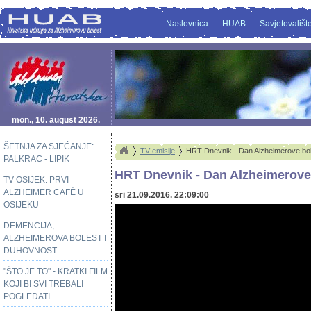
Naslovnica
HUAB
Savjetovališt
mon., 10. august 2026.
ŠETNJA ZA SJEĆANJE:
TV emisije
HRT Dnevnik - Dan Alzheimerove bol
PALKRAC - LIPIK
HRT Dnevnik - Dan Alzheimerove 
TV OSIJEK: PRVI
ALZHEIMER CAFÉ U
sri 21.09.2016. 22:09:00
OSIJEKU
DEMENCIJA,
ALZHEIMEROVA BOLEST I
DUHOVNOST
"ŠTO JE TO" - KRATKI FILM
KOJI BI SVI TREBALI
POGLEDATI