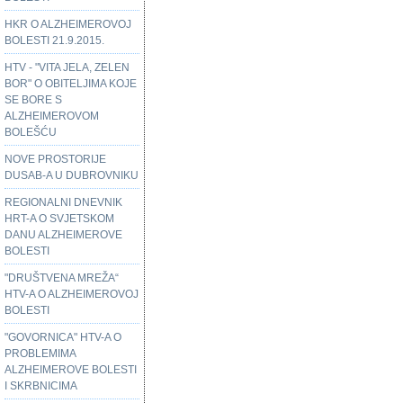
HKR O ALZHEIMEROVOJ
BOLESTI 21.9.2015.
HTV - "VITA JELA, ZELEN
BOR" O OBITELJIMA KOJE
SE BORE S
ALZHEIMEROVOM
BOLEŠĆU
NOVE PROSTORIJE
DUSAB-A U DUBROVNIKU
REGIONALNI DNEVNIK
HRT-A O SVJETSKOM
DANU ALZHEIMEROVE
BOLESTI
"DRUŠTVENA MREŽA“
HTV-A O ALZHEIMEROVOJ
BOLESTI
"GOVORNICA" HTV-A O
PROBLEMIMA
ALZHEIMEROVE BOLESTI
I SKRBNICIMA