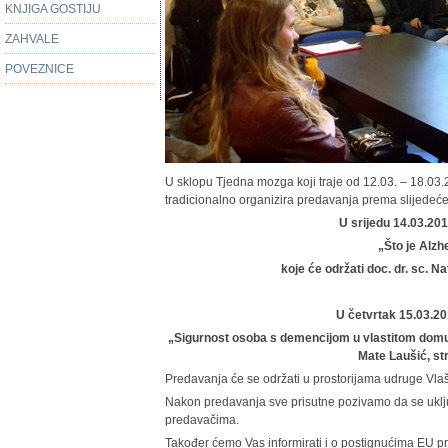
KNJIGA GOSTIJU
ZAHVALE
POVEZNICE
U sklopu Tjedna mozga koji traje od 12.03. – 18.03
tradicionalno organizira predavanja prema slijedeć
U srijedu 14.03.201
„Što je Alz
koje će održati doc. dr. sc. N
U četvrtak 15.03.20
„Sigurnost osoba s demencijom u vlastitom domu 
Mate Laušić, st
Predavanja će se održati u prostorijama udruge Vla
Nakon predavanja sve prisutne pozivamo da se uklju
predavačima.
Također ćemo Vas informirati i o postignućima EU p