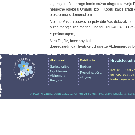
kojem je naša udruga imala važnu ulogu u razvoju 
nemoćne osobe u Umagu, Izoli i Kopru, kao i izradi 
o osobama s demencijom.
Molimo Vas da obavezno potvrdite Vaš dolazak i ter
alzheimer@alzheimer.hr ili na tel.: 091/4004 138 kak
S poštovanjem,
Mira Dajčić, bacc.physioth.,
dopredsjednica Hrvatske udruge za Alzheimerovu b
Hrvatska udr
Aktivnosti
Publikacije
Savjetovalište
Brošure
Ilica 48, 10000 Z
Svjetski dan
Posterii stručna
tel.: 091 793 704
Alzheimera
izlaganja
Radno vrijeme: r
Kongresi
© 2026
Hrvatska udruga za Alzheimerovu bolest
. Sva prava pridržana.
conc